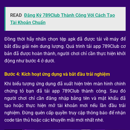
READ
Đăng Ký 789Club Thành Công Với Cách Tạo
Tài Khoản Chuẩn
Đồng thời hãy nhấn chọn tệp apk đã được tải về máy để
bắt đầu giải nén dung lượng. Quá trình tải app 789Club cơ
bản đã được hoàn thành, người chơi chỉ cần thực hiện khởi
động như bước 4 ở dưới.
Bước 4: Kích hoạt ứng dụng và bắt đầu trải nghiệm
Khi biểu tượng ứng dụng đã xuất hiện trên màn hình chính
chứng tỏ bạn đã tải app 789Club thành công. Sau đó
người chơi chỉ cần đăng nhập bằng tên và mật khẩu đã
tạo hoặc thực hiện mở tài khoản mới nếu lần đầu trải
nghiệm. Đừng quên cấp quyền truy cập thông báo để nhận
code tân thủ hoặc các khuyến mãi mới nhất nhé.