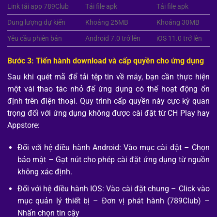
Link tải app 789Club
Tải file apk
Tải file apk
Dung lượng dự kiến
Khoảng 25MB
Khoảng 30MB
Yêu cầu phiên bản
Android 7.0 trở lên
iOS 11.0 trở lên
Bước 3: Tiến hành download và cấp quyền cho ứng dụng
Sau khi quét mã để tải tệp tin về máy, bạn cần thực hiện
một vài thao tác nhỏ để ứng dụng có thể hoạt động ổn
định trên điện thoại. Quy trình cấp quyền này cực kỳ quan
trọng đối với ứng dụng không được cài đặt từ CH Play hay
Appstore:
Đối với hệ điều hành Android: Vào mục cài đặt – Chọn
bảo mật – Gạt nút cho phép cài đặt ứng dụng từ nguồn
không xác định.
Đối với hệ điều hành IOS: Vào cài đặt chung – Click vào
mục quản lý thiết bị – Đơn vị phát hành (789Club) –
Nhấn chọn tin cậy