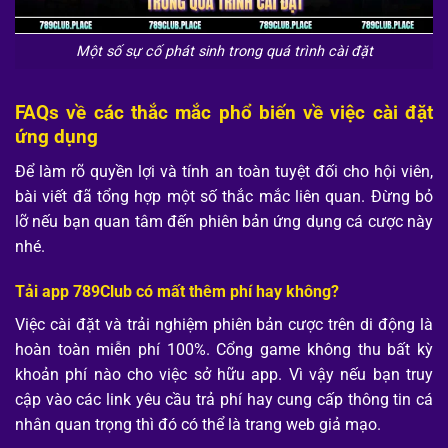
Một số sự cố phát sinh trong quá trình cài đặt
FAQs về các thắc mắc phổ biến về việc cài đặt
ứng dụng
Để làm rõ quyền lợi và tính an toàn tuyệt đối cho hội viên,
bài viết đã tổng hợp một số thắc mắc liên quan. Đừng bỏ
lỡ nếu bạn quan tâm đến phiên bản ứng dụng cá cược này
nhé.
Tải app 789Club có mất thêm phí hay không?
Việc cài đặt và trải nghiệm phiên bản cược trên di động là
hoàn toàn miễn phí 100%. Cổng game không thu bất kỳ
khoản phí nào cho việc sở hữu app. Vì vậy nếu bạn truy
cập vào các link yêu cầu trả phí hay cung cấp thông tin cá
nhân quan trọng thì đó có thể là trang web giả mạo.