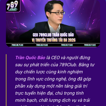
Tất
Thắng
Hiệu
Quả
Trần Quốc Bảo
là CEO và người đứng
sau sự phát triển của 789Club. Bằng tư
duy chiến lược cùng kinh nghiệm
trong lĩnh vực công nghệ, ông đã góp
phần xây dựng một nền tảng giải trí
trực tuyến hiện đại, chú trọng tính
minh bạch, chất lượng dịch vụ và trải