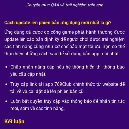
Chuyên mục Q&A về trải nghiệm trên app
Cách update lên phiên bản ứng dụng mới nhất là gì?
Ứng dụng cá cược do cổng game phát hành thường được
update lên các bản định kỳ để người chơi được trải nghiệm
các tính năng cũng như cơ chế bảo mật tối ưu. Bạn có thể
thực hiện những cách sau để sử dụng bản app mới nhất:
Chấp nhận nâng cấp nếu hệ thống hiển thị thông báo
yêu cầu cập nhật.
Truy cập link tải app 789Club chính thức từ website để
tải về và cài đặt đè lên phiên bản cũ.
Luôn bật quyền truy cập vào thông báo để nhận tin tức
mới, sớm về các tính năng.
Kết luận