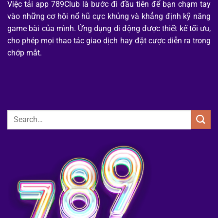
Việc tải app 789Club là bước đi đầu tiên để bạn chạm tay
vào những cơ hội nổ hũ cực khủng và khẳng định kỹ năng
game bài của mình. Ứng dụng di động được thiết kế tối ưu,
cho phép mọi thao tác giao dịch hay đặt cược diễn ra trong
chớp mắt.