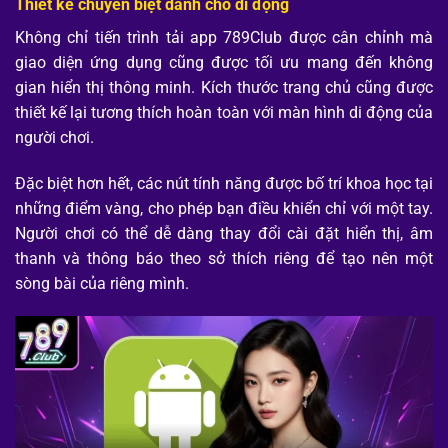
Thiết kế chuyên biệt dành cho di động
Không chỉ tiến trình tải app 789Club được cân chỉnh mà
giao diện ứng dụng cũng được tối ưu mang đến không
gian hiển thị thông minh. Kích thước trang chủ cũng được
thiết kế lại tương thích hoàn toàn với màn hình di động của
người chơi.
Đặc biệt hơn hết, các nút tính năng được bố trí khoa học tại
những điểm vàng, cho phép bạn điều khiển chỉ với một tay.
Người chơi có thể dễ dàng thay đổi cài đặt hiển thị, âm
thanh và thông báo theo sở thích riêng để tạo nên một
sòng bài của riêng mình.