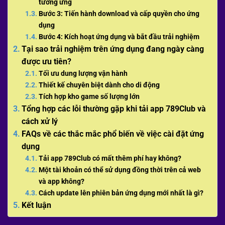
tương ứng
Bước 3: Tiến hành download và cấp quyền cho ứng
dụng
Bước 4: Kích hoạt ứng dụng và bắt đầu trải nghiệm
Tại sao trải nghiệm trên ứng dụng đang ngày càng
được ưu tiên?
Tối ưu dung lượng vận hành
Thiết kế chuyên biệt dành cho di động
Tích hợp kho game số lượng lớn
Tổng hợp các lỗi thường gặp khi tải app 789Club và
cách xử lý
FAQs về các thắc mắc phổ biến về việc cài đặt ứng
dụng
Tải app 789Club có mất thêm phí hay không?
Một tài khoản có thể sử dụng đồng thời trên cả web
và app không?
Cách update lên phiên bản ứng dụng mới nhất là gì?
Kết luận