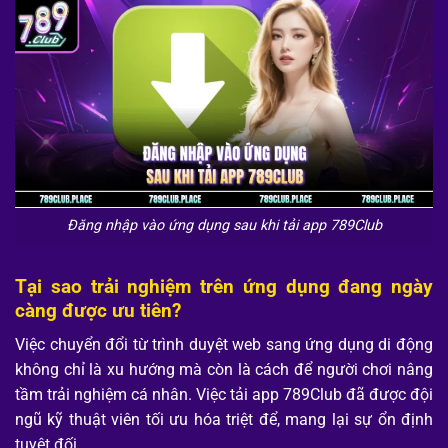
Đăng nhập vào ứng dụng sau khi tải app 789Club
Tại sao trải nghiệm trên ứng dụng đang ngày
càng được ưu tiên?
Việc chuyển đổi từ trình duyệt web sang ứng dụng di động
không chỉ là xu hướng mà còn là cách để người chơi nâng
tầm trải nghiệm cá nhân. Việc tải app 789Club đã được đội
ngũ kỹ thuật viên tối ưu hóa triệt để, mang lại sự ổn định
tuyệt đối.